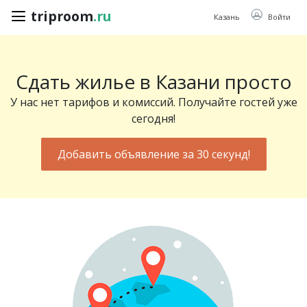
triproom
.ru
triproom
.ru
Казань
Войти
Сдать жилье в Казани просто
Российский
рубль
У нас нет тарифов и комиссий. Получайте гостей уже
сегодня!
Войти / Зарегистрироваться
Добавить объявление за 30 секунд!
Добавить
объявление
Избранное
0
Сравнение
0