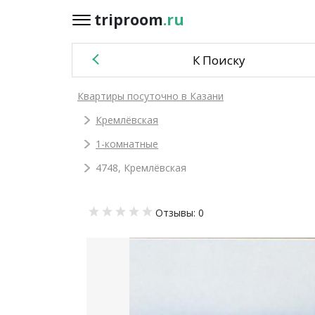
triproom
.ru
triproom
.ru
К Поиску
Российский
Квартиры посуточно в Казани
рубль
Кремлёвская
Войти / Зарегистрироваться
1-комнатные
4748, Кремлёвская
Добавить
Отзывы: 0
объявление
Избранное
0
Сравнение
0