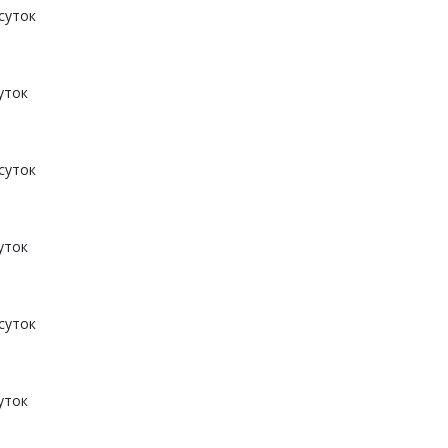
суток
уток
суток
уток
суток
уток