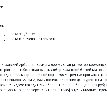
ек
век
Доплата за уборку
Доплата включена в стоимость
Казанский Арбат -Ул Баумана 600 м , Станция метро Кремлёвская
нтральная Набережная 800 м, Собор Казанской божей Матери -
тадион 300 метров, Речной порт -700 м ( речные прогулки) цен
апарк Ривьера -2,7км Идеальное Расположение для Туристов и Гос
ома !!!! В доме находится Добрая Столовая обед -(100-200 руб)
!!! Бронирование через Авито и по телефону!!! Внимание - Время