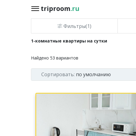
triproom
.ru
triproom
.ru
Фильтры(1)
Российский
1-комнатные квартиры на сутки
рубль
Найдено
53
вариантов
Войти / Зарегистрироваться
Сортировать:
по умолчанию
Добавить
объявление
Избранное
0
Сравнение
0