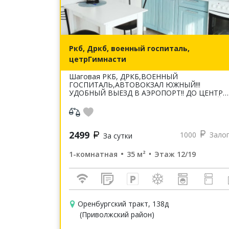
Ркб, Дркб, военный госпиталь,
цетрГимнасти
Шаговая РКБ, ДРКБ,ВОЕННЫЙ
ГОСПИТАЛЬ,АВТОВОКЗАЛ ЮЖНЫЙ!!!
УДОБНЫЙ ВЫЕЗД В АЭРОПОРТ!! ДО ЦЕНТРА
ГОРОДА 12 МИН НА МАШИНЕ!! КРПСИВЫЙ
ВИД ИЗ ОКНА!!! КВАРТИРА ПОСЛЕ РЕМОНТА
-ВСЕ НОВОЕ!!! СОБСТВЕННИК!!!
2499
1000
Зало
За сутки
1-комнатная
35 м²
Этаж 12/19
Оренбургский тракт, 138д
(Приволжский район)