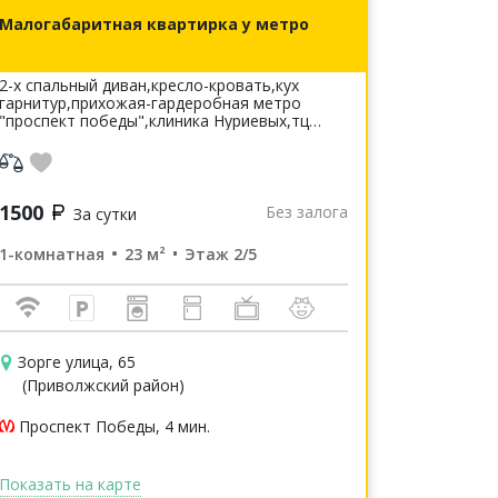
Малогабаритная квартирка у метро
2-х спальный диван,кресло-кровать,кух
гарнитур,прихожая-гардеробная метро
"проспект победы",клиника Нуриевых,тц
Икея-Мега,олипийская деревня
универсиады,юридическая
академия,академия тенниса
1500
Без залога
За сутки
1-комнатная
23 м²
Этаж 2/5
Зорге улица, 65
(Приволжский район)
Проспект Победы, 4 мин.
Показать на карте