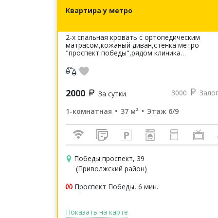
Квартира у метро
2-х спальная кровать с ортопедическим
матрасом,кожаный диван,стенка метро
"проспект победы",рядом клиника
Нуриевых,олимпийская деревня
универсиады,академия тенниса,юридическая
академия,тц Икея-М...
2000
3000
Зало
За сутки
1-комнатная
37 м²
Этаж 6/9
Победы проспект, 39
(Приволжский район)
Проспект Победы, 6 мин.
Показать на карте