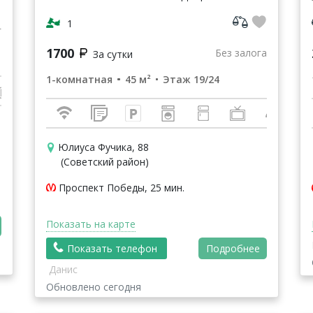
пожаловать дорогие гости! Замечательная,
уютная квартира недалеко от торгового
1
центра Мега-Икеа. ...
г
1700
Без залога
За сутки
1-комнатная
45 м²
Этаж 19/24
Юлиуса Фучика, 88
(Советский район)
Проспект Победы, 25 мин.
Показать на карте
Показать телефон
Подробнее
Данис
Обновлено сегодня