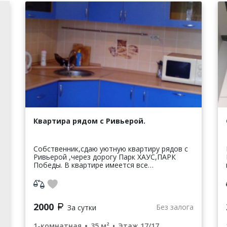
Квартира рядом с Ривьерой.
Собственник,сдаю уютную квартиру рядов с
Ривьерой ,через дорогу Парк ХАУС,ПАРК
Победы. В квартире имеется все
необходимое для комфортного проживания.
Квартира не сдается для вечеринок. Фото
реальные.
2000
Без залога
За сутки
1-комнатная
35 м²
Этаж 17/17