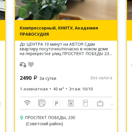
Компрессорный, КНИТУ, Академия
ПРАВОСУДИЯ
До ЦЕНТРА 10 минут на АВТО!!! Сдам
квартиру посуточно/почасно в новом доме
на перекрестке улиц ПРОСПЕКТ ПОБЕДЫ 230
/2-я АЗИНСКАЯ/ ЗУР УРАМ/ ГУБКИНА /
АРБУЗОВА Квартира с ремонтом,очень
светлая...
2490
г
Без залога
За сутки
1-комнатная
40 м²
Этаж 10/10
ПРОСПЕКТ ПОБЕДЫ, 230
(Советский район)