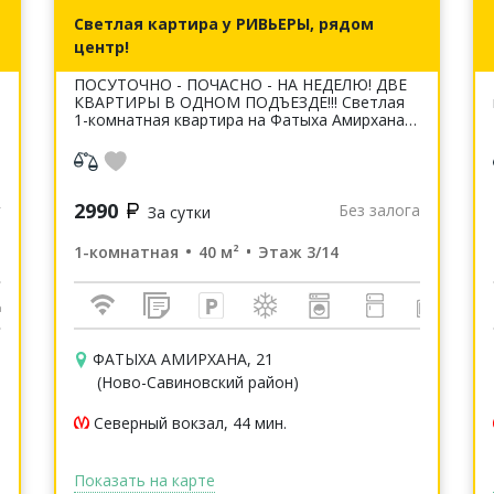
Светлая картира у РИВЬЕРЫ, рядом
центр!
ПОСУТОЧНО - ПОЧАСНО - НА НЕДЕЛЮ! ДВЕ
КВАРТИРЫ В ОДНОМ ПОДЪЕЗДЕ!!! Светлая
1-комнатная квартира на Фатыха Амирхана
21. Квартира после ремонта. Чисто и уютно.
4 спальных места (2+2),удобная 2...
2990
г
Без залога
За сутки
1-комнатная
40 м²
Этаж 3/14
ФАТЫХА АМИРХАНА, 21
(Ново-Савиновский район)
Северный вокзал, 44 мин.
Показать на карте