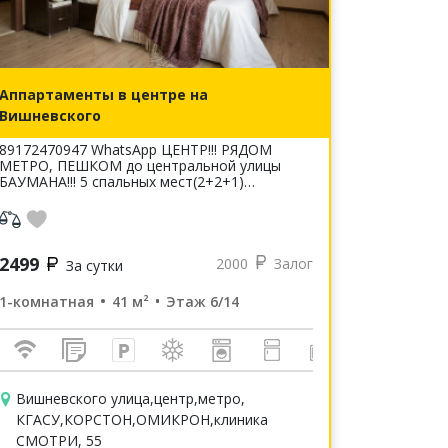
Аппартаменты в центре на
Вишневского
89172470947 WhatsApp ЦЕНТР!!! РЯДОМ
МЕТРО, ПЕШКОМ до центральной улицы
БАУМАНА!!! 5 спальных мест(2+2+1)
КОНДИЦИОНЕР!!! Все необходимое для
комфортного проживания имеется
Собственник!!! Услов...
2499
2000
Залог
За сутки
1-комнатная
41 м²
Этаж 6/14
Вишневского улица,центр,метро,
КГАСУ,КОРСТОН,ОМИКРОН,клиника
СМОТРИ, 55