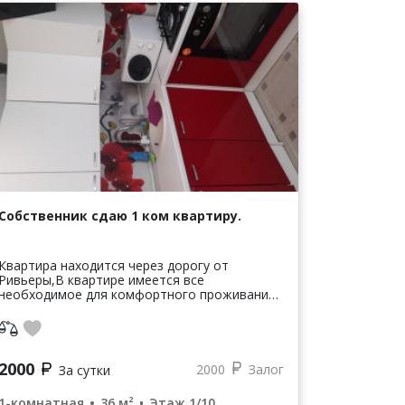
Собственник сдаю 1 ком квартиру.
Квартира находится через дорогу от
Ривьеры,В квартире имеется все
необходимое для комфортного проживания,
не сдаётся для вечеринок и гулянок. Летом
цена 3000-4000 цена зависит от количества
человек...
2000
2000
Залог
За сутки
1-комнатная
36 м²
Этаж 1/10