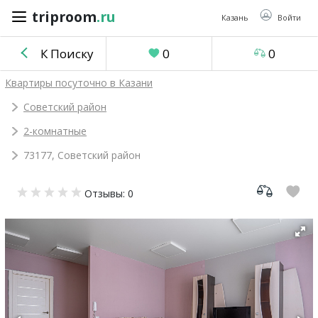
triproom
.ru
triproom
.ru
Казань
Войти
К Поиску
0
0
Российский
Квартиры посуточно в Казани
рубль
Советский район
2-комнатные
Войти / Зарегистрироваться
73177, Советский район
Добавить
Отзывы: 0
объявление
Избранное
0
Сравнение
0