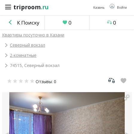
triproom
.ru
triproom
.ru
Казань
Войти
К Поиску
0
0
Российский
Квартиры посуточно в Казани
рубль
Северный вокзал
2-комнатные
Войти / Зарегистрироваться
74515, Северный вокзал
Добавить
Отзывы: 0
объявление
Избранное
0
Сравнение
0