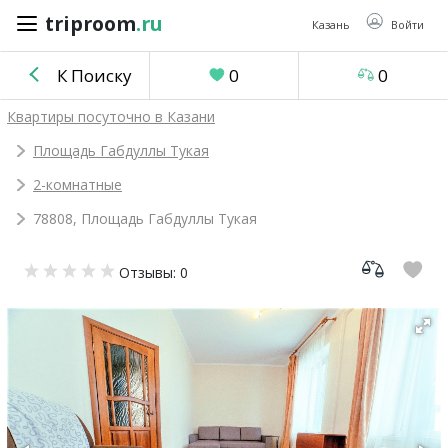
triproom
.ru
triproom
.ru
Казань
Войти
К Поиску
0
0
Российский
Квартиры посуточно в Казани
рубль
Площадь Габдуллы Тукая
2-комнатные
Войти / Зарегистрироваться
78808, Площадь Габдуллы Тукая
Добавить
Отзывы: 0
объявление
Избранное
0
Сравнение
0