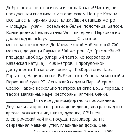
Добро пожаловать жители и гости Казани! Чистая, не
прокуренная квартира в Историческом Центре Казани.
Всегда есть горячая вода. Ближайшая станция метро
«Площадь Тукая». Постельное белье, полотенца. Балкон.
Кондиционер. Безлимитный Wi-Fi интернет. Парковка во
дворе под шлагбаум. _______________ Отличное
месторасположение. До Кремлевской Набережной 700
метров, до улицы Баумана 500 метров. До Красивейшей
площади Свободы (Оперный театр, Консерватория,
Казанская Ратуша) – 400 метров. В прогулочной
доступности: Казанский кремль, ГК «Корстон», Парк
Горького, Национальная Библиотека, Конституционный и
Верховный суды РТ, Ленинский садик и Парк «Черное
Озеро. Так же несколько театров, многие ВУЗы города, а
так же магазины, кафе, рестораны, аптеки, банки.
_______________ Есть все для комфортного проживания:
Двуспальная кровать, раскладной диван, два раскладных
кресла, холодильник, плита, духовка, СВЧ печь,
электрический чайник, посуда, телевизор, ванна,
стиральная машина, утюг, гладильная доска, фен.
_______________ Стоимость проживания: Зимой от 3000