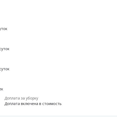
уток
суток
суток
ек
Доплата за уборку
Доплата включена в стоимость