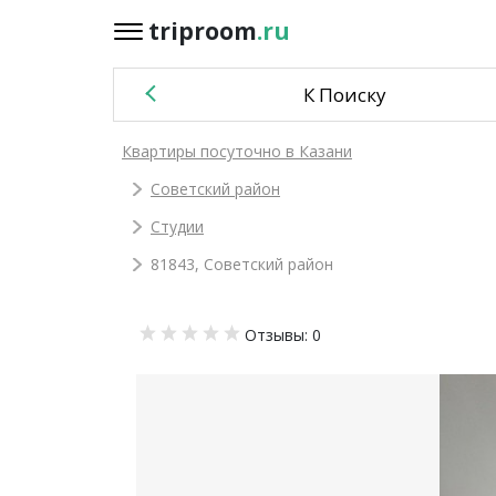
triproom
.ru
triproom
.ru
К Поиску
Российский
Квартиры посуточно в Казани
рубль
Советский район
Войти / Зарегистрироваться
Студии
81843, Советский район
Добавить
Отзывы: 0
объявление
Избранное
0
Сравнение
0