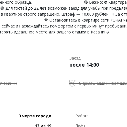
о образца. _ _ _ _ _ _ _ _ _ _ _ _ _ _ _ _ _ _ 🔴 Важно: ⛔ Кварти
 🟢 Для гостей до 22 лет возможен заезд для учебы при предъя
 в квартире строго запрещено. Штраф — 10.000 рублей ‼️ ‼️ За о
 _ _ _ _ _ _ _ _ _ _ _ _ _ _ 🧡 Остановитесь в квартире сети «ОЧАГ
 сейчас и наслаждайтесь комфортом с первых минут пребывания
терять идеальное место для вашего отдыха в Казани! ✈️
Заезд
после 14:00
ечеринки
С домашними животным
В черте города
Район:
13 из 19
Лифт: