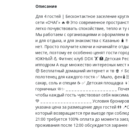
Описание
Для 4 гостей | Бесконтактное заселение круг
сети «ОЧАГ» 🔥 🌐 Это современное простран
легко почувствовать спокойствие, тепло и ту
Мы работаем с организациями и оформляем вс
и для отдыха, и для знакомства с Казанью 🧳
нет. Просто получите ключи и начинайте отдыхать
месте, поэтому ее особенно ценят гости гор
ЮЖНЫЙ 💪 Фитнес клуб DDX 🏋️ 🏥 Детская Рес
ипподром А еще множество интересных мест которы
🤑 Бесплатный домашний интернет и тв 🍿 ⚡ Б
полотенец для каждого гостя ✅ Мыло, фен🧴🧖
сахар, соль и специи ☕ ✅ Детская площадка 
горничных 🧼✨ _ _ _ _ _ _ _ _ _ _ _ _ _ _ _ _ _
чтобы каждый гость чувствовал себя максима
💚 _ _ _ _ _ _ _ _ _ _ _ _ _ _ _ _ _ _ Условия 
указана цена за размещение двух гостей 👬 
который возвращается при выезде при соблюд
21:00 требуется 100% оплата до момента заезда _ 
проживания после 12:00 обсуждается заранее 