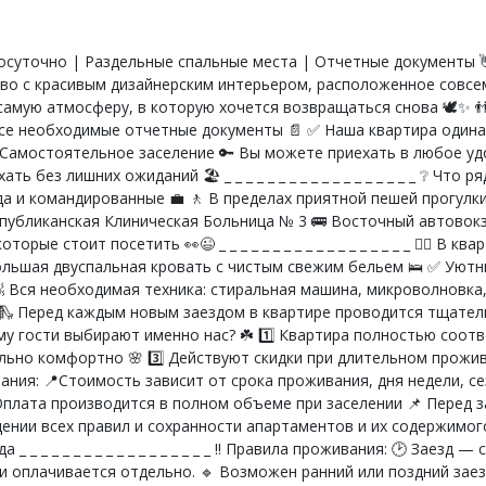
лосуточно | Раздельные спальные места | Отчетные документы 
ство с красивым дизайнерским интерьером, расположенное совсе
 самую атмосферу, в которую хочется возвращаться снова 🕊️✨ 
е необходимые отчетные документы 📄 ✅ Наша квартира одина
 ‼️ Самостоятельное заселение 🔑 Вы можете приехать в любое у
 без лишних ожиданий 🏖️ _ _ _ _ _ _ _ _ _ _ _ _ _ _ _ _ _ _ ❔ Чт
ода и командированные 💼 🚶 В пределах приятной пешей прогу
публиканская Клиническая Больница № 3 🚌 Восточный автовокз
е стоит посетить 👀😉 _ _ _ _ _ _ _ _ _ _ _ _ _ _ _ _ _ _ 👌🏻 В 
ольшая двуспальная кровать с чистым свежим бельем 🛌 ✅ Уютн
 Вся необходимая техника: стиральная машина, микроволновка, ч
👦🛝 Перед каждым новым заездом в квартире проводится тщате
 _ Почему гости выбирают именно нас? ☘️ 1️⃣ Квартира полностью с
льно комфортно 🌸 3️⃣ Действуют скидки при длительном прожи
бронирования: 📍Стоимость зависит от срока проживания, дня недели
Оплата производится в полном объеме при заселении 📌 Перед з
ении всех правил и сохранности апартаментов и их содержимог
_ _ _ _ _ _ _ _ _ _ _ _ _ _ _ _ _ ‼️ Правила проживания: 🕑 Заезд 
и оплачивается отдельно. 🔹 Возможен ранний или поздний заез