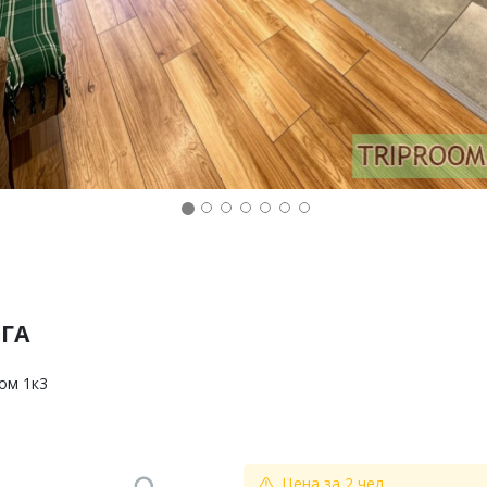
ЕГА
дом 1к3
Цена за 2 чел.