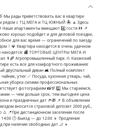
👋 Мы рады приветствовать вас в квартире
м рядом с ТЦ МЕГА и ТЦ ЮЖНЫЙ 🏝️ 🧘 Здесь
 Наши апартаменты вмещают 4️⃣ гостя 👬 📌
ково хорошо подойдет и для деловой поездки,
добное для вас время — ограничений по заезду
о рядом ❔ 💎 Квартира находится в очень удачном
лки находятся: 🏬 ТОРГОВЫЕ ЦЕНТРЫ МЕГА И
ал 👨‍🌾 Агропромышленный парк 🐴 Казанский
квартире есть все для комфортного проживания:
ый двуспальный диван 🛋️ Полный комплект
айник, утюг ✅ Посуда, кухонная утварь, чай,
льная уборка силами профессиональных
оответствует фотографиям 📸💯 2️⃣ Мы стараемся,
вании — чем дольше срок, тем выгоднее цена
, сезона и праздничных дат 🎆🎁 📌 В объявлении
аездом вносится страховой депозит 2000 руб.,
о ⚠️ 📍При дистанционном заселении после
— с 14:00 🕛 Выезд — до 12:00 🔹 Продление
д при наличии свободных дат 🌙 🔹