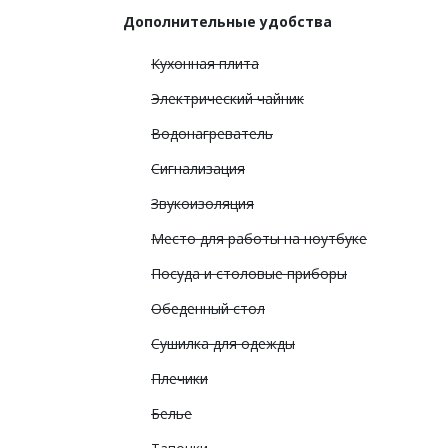
Дополнительные удобства
Кухонная плита
Электрический чайник
Водонагреватель
Сигнализация
Звукоизоляция
Место для работы на ноутбуке
Посуда и столовые приборы
Обеденный стол
Сушилка для одежды
Плечики
Белье