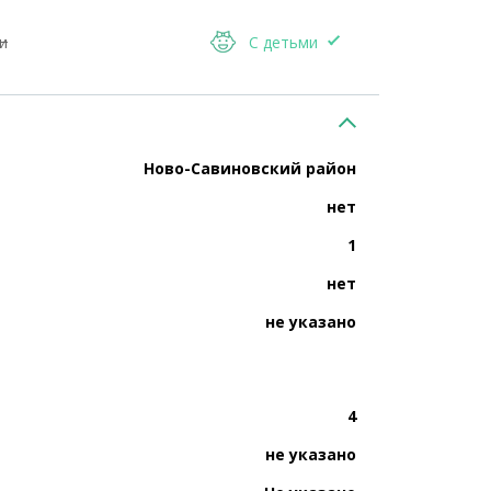
и
С детьми
Ново-Савиновский район
нет
1
нет
не указано
4
не указано