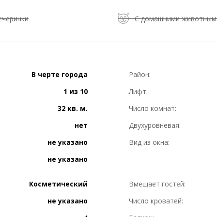
ечеринки
С домашними животным
В черте города
Район:
1 из 10
Лифт:
32 кв. м.
Число комнат:
нет
Двухуровневая:
не указано
Вид из окна:
не указано
Косметический
Вмещает гостей:
не указано
Число кроватей: