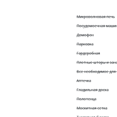
Микроволновая печь
Посудомоечная маши
Домофон
Парковка
Гардеробная
Плотные шторы и зан
Все необходимое для
Аптечка
Гладильная доска
Полотенца
Москитная сетка