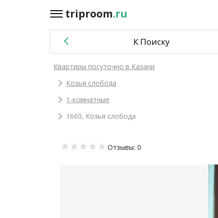
triproom
.ru
triproom
.ru
К Поиску
Российский
Квартиры посуточно в Казани
рубль
Козья слобода
Войти / Зарегистрироваться
1-комнатные
1660, Козья слобода
Добавить
Отзывы: 0
объявление
Избранное
0
Сравнение
0