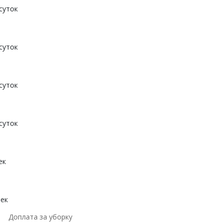
суток
суток
суток
суток
ек
век
Доплата за уборку