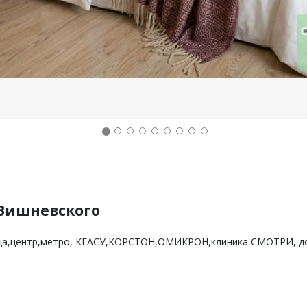
 Вишневского
лица,центр,метро, КГАСУ,КОРСТОН,ОМИКРОН,клиника СМОТРИ, д