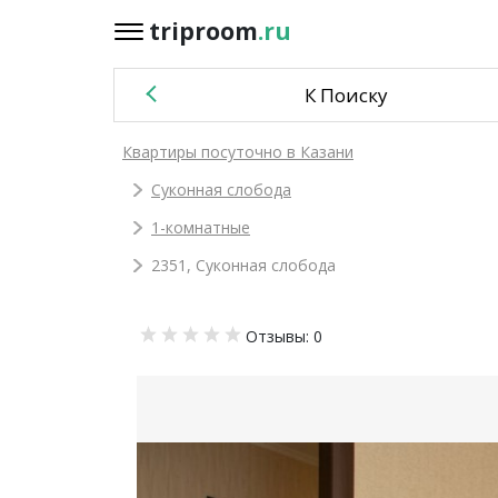
triproom
.ru
triproom
.ru
К Поиску
Российский
Квартиры посуточно в Казани
рубль
Суконная слобода
Войти / Зарегистрироваться
1-комнатные
2351, Суконная слобода
Добавить
Отзывы: 0
объявление
Избранное
0
Сравнение
0