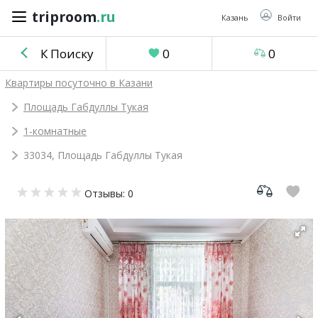
triproom
.ru
triproom
.ru
Казань
Войти
К Поиску
0
0
Российский
Квартиры посуточно в Казани
рубль
Площадь Габдуллы Тукая
1-комнатные
Войти / Зарегистрироваться
33034, Площадь Габдуллы Тукая
Добавить
Отзывы: 0
объявление
Избранное
0
Сравнение
0