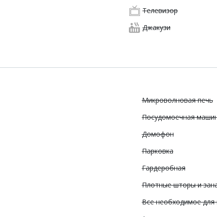
Телевизор
Джакузи
Микроволновая печь
Посудомоечная маши
Домофон
Парковка
Гардеробная
Плотные шторы и зан
Все необходимое для