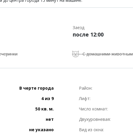
м до центра города 15 минут на машине.
Заезд
после 12:00
ечеринки
С домашними животным
В черте города
Район:
4 из 9
Лифт:
50 кв. м.
Число комнат:
нет
Двухуровневая:
не указано
Вид из окна: