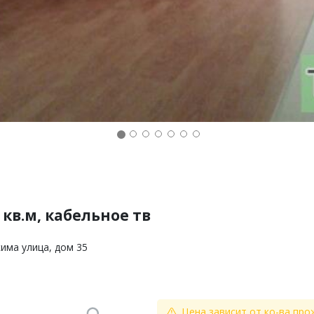
кв.м, кабельное тв
кима улица, дом 35
Цена зависит от ко-ва про