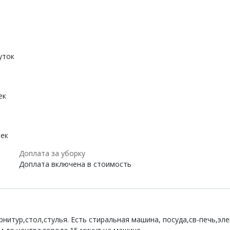
уток
ек
век
Доплата за уборку
Доплата включена в стоимость
нитур,стол,стулья. Есть стиральная машина, посуда,св-печь,элек