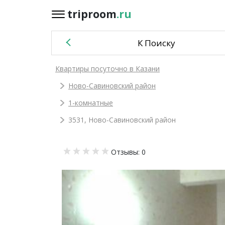
triproom
.ru
triproom
.ru
К Поиску
Российский
Квартиры посуточно в Казани
рубль
Ново-Савиновский район
Войти / Зарегистрироваться
1-комнатные
3531, Ново-Савиновский район
Добавить
Отзывы: 0
объявление
Избранное
0
Сравнение
0