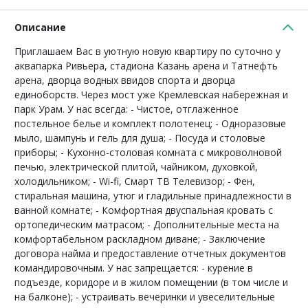
Описание
Приглашаем Вас в уютную новую квартиру по суточно у
аквапарка Ривьера, стадиона Казань арена и Татнефть
арена, дворца водных ввидов спорта и дворца
единоборств. Через мост уже Кремлевская набережная и
парк Урам. У нас всегда: - Чистое, отглаженное
постельное белье и комплект полотенец; - Одноразовые
мыло, шампунь и гель для душа; - Посуда и столовые
приборы; - Кухонно-столовая комната с микроволновой
печью, электрической плитой, чайником, духовкой,
холодильником; - Wi-fi, Смарт ТВ Телевизор; - Фен,
стиральная машина, утюг и гладильные принадлежности в
ванной комнате; - Комфортная двуспальная кровать с
ортопедическим матрасом; - Дополнительные места на
комфортабельном раскладном диване; - Заключение
договора найма и предоставление отчетных документов
командировочным. У нас запрещается: - курение в
подъезде, коридоре и в жилом помещении (в том числе и
на балконе); - устраивать вечеринки и увеселительные