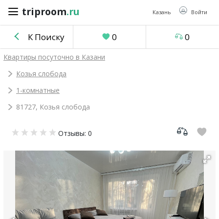
triproom
.ru
triproom
.ru
Казань
Войти
К Поиску
0
0
Российский
Квартиры посуточно в Казани
рубль
Козья слобода
1-комнатные
Войти / Зарегистрироваться
81727, Козья слобода
Добавить
Отзывы: 0
объявление
Избранное
0
Сравнение
0